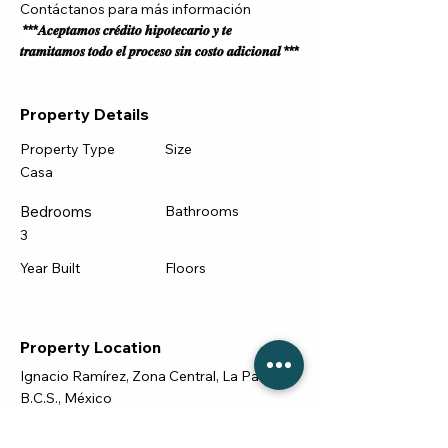
Contáctanos para más información  
 ***𝑨𝒄𝒆𝒑𝒕𝒂𝒎𝒐𝒔 𝒄𝒓𝒆́𝒅𝒊𝒕𝒐 𝒉𝒊𝒑𝒐𝒕𝒆𝒄𝒂𝒓𝒊𝒐 𝒚 𝒕𝒆 
𝒕𝒓𝒂𝒎𝒊𝒕𝒂𝒎𝒐𝒔 𝒕𝒐𝒅𝒐 𝒆𝒍 𝒑𝒓𝒐𝒄𝒆𝒔𝒐 𝒔𝒊𝒏 𝒄𝒐𝒔𝒕𝒐 𝒂𝒅𝒊𝒄𝒊𝒐𝒏𝒂𝒍 ***
Property Details
Property Type
Size
Casa
Bedrooms
Bathrooms
3
Year Built
Floors
Property Location
Ignacio Ramírez, Zona Central, La Paz,
B.C.S., México